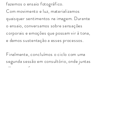
fazemos o ensaio fotográfico.
Com movimento e luz, materializamos
quaisquer sentimentos na imagem. Durante
o ensaio, conversamos sobre sensações
corporais e emoções que possam vir à tona,
e damos sustentação a esses processos.
Finalmente,
concluímos
o ciclo com uma
segunda sessão em consultório, onde juntas
olhamos as fotos, uma por uma, e
conversamos sobre como elas tocam. É um
momento de balanço, fechamento, de
entender quais
transformações o ensaio
trouxe e quais os próximos passos no
trabalho interno com o feminino.
Entre em contato
para agendar seu ensaio
de Fotografia Terapêutica do Feminino
.